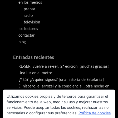
en los medios
prensa
radio
televisión
los lectores
contactar
blog
Entradas recientes
RE-SER, vuelve a re-ser: 2ª edición, ¡muchas gracias!
Una luz en el metro
¿Y tú? ¿A quién sigues? [una historia de Estefanía]
El níspero, el arrozal y la consciencia… otra noche en
vela con un macarrilla
Utilizamos cookies propias y de terceros para garantizar el
Despertar en París [Aventuras bajo una farola en la
funcionamiento de la web, medir su uso y mejorar nuestros
ciudad de la luz]
servicios. Puede aceptar todas las cookies, rechazar las no
necesarias o configurar sus preferencias.
Política de cookies