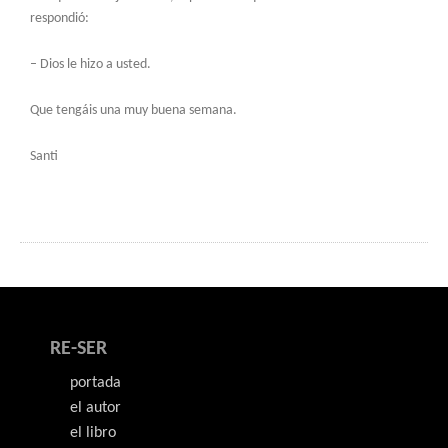
respondió:
– Dios le hizo a usted.
Que tengáis una muy buena semana.
Santi
RE-SER
portada
el autor
el libro