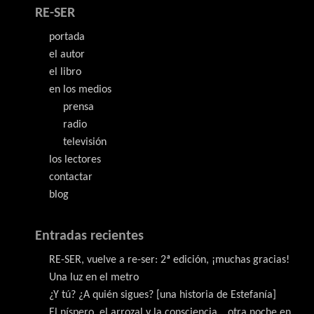
RE-SER
portada
el autor
el libro
en los medios
prensa
radio
televisión
los lectores
contactar
blog
Entradas recientes
RE-SER, vuelve a re-ser: 2ª edición, ¡muchas gracias!
Una luz en el metro
¿Y tú? ¿A quién sigues? [una historia de Estefanía]
El níspero, el arrozal y la consciencia… otra noche en