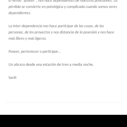
El verbo “poseer”, nos hace dependientes de nuestras posesiones. La
pérdida se convierte en patológica y complicada cuando somos seres
dependientes.
La inter-dependencia nos hace participar de las cosas, de las
personas, de los proyectos y nos distancia de la posesión y nos hace
más libres y más ligeros.
Poseer, pertenecer o participar…
Un abrazo desde una estación de tren a media noche.
Santi